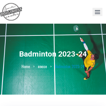
Skip
to
content
Badminton 2023-24
Home
>
novice
>
Badminton 2023-24